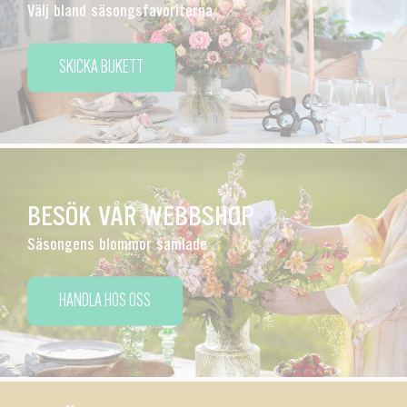
Välj bland säsongsfavoriterna
SKICKA BUKETT
BESÖK VÅR WEBBSHOP
Säsongens blommor samlade
HANDLA HOS OSS