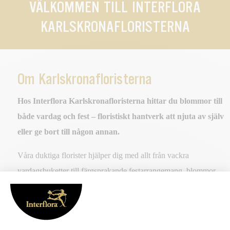
VÄLKOMMEN TILL INTERFLORA
KARLSKRONAFLORISTERNA
Om Karlskronafloristerna
Hos Interflora Karlskronafloristerna hittar du blommor till
både vardag och fest – floristiskt hantverk att njuta av själv
eller ge bort till någon annan.
Våra duktiga florister hjälper dig med allt från vackra
vardagsbuketter till färgsprakande festarrangemang, blommor
till event, bröllop och begravning. Genom oss kan du även
skicka Blommogram till den du bryr dig om och köpa gröna
växter som gör hemmet ombonat och personligt.