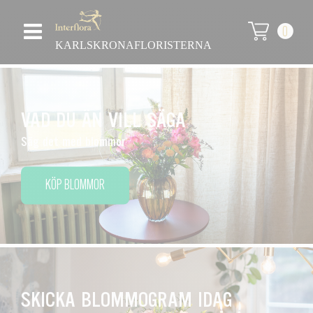
0
KARLSKRONAFLORISTERNA
VAD DU ÄN VILL SÄGA
Säg det med blommor
KÖP BLOMMOR
SKICKA BLOMMOGRAM IDAG