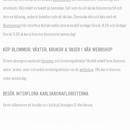
utomlands.
Välj enkelt en bukett på hemsidan, fyll i vem du vill skicka blommorna till och
skriv en hälsning, sedan är buketten redo att skickas.
Överraska nära och kära med ett
Blommogram
från Interflora Karlskronafloristerna beställ vardagar före kl. 14.00 och lördagar
före kl. 11.00 så kan vi leverera blommorna samma dag!
KÖP BLOMMOR, VÄXTER, KRUKOR & VASER I VÅR WEBBSHOP
Få hem säsongens vackraste
blommor
och inredningsdetaljer! Beställ enkelt hem blommor,
växter, krukor, vaser och andra inredningsdetaljer via vår
webbshop
. Ofta kan vi leverera
redan samma dag.
BESÖK INTERFLORA KARLSKRONAFLORISTERNA
Varmt välkommen att besöka oss i butik på Järavägen 12 i Karlskrona.