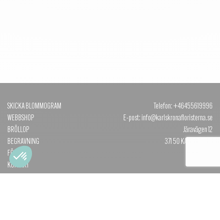
SKICKA BLOMMOGRAM
Telefon: +46455619996
WEBBSHOP
E-post: info@karlskronafloristerna.se
BRÖLLOP
Järavägen 12
BEGRAVNING
371 50 KARLSKRONA
FÖRETAG
KONTAKT